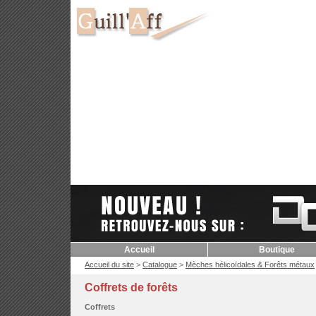
Accueil
Boutique
Accueil du site
>
Catalogue
>
Mèches hélicoïdales & Forêts métaux
Coffrets de forêts
Coffrets