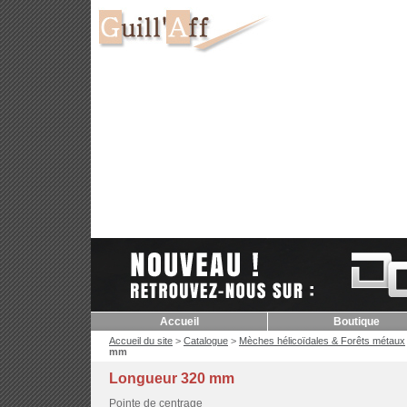
Accueil
Boutique
Accueil du site
>
Catalogue
>
Mèches hélicoïdales & Forêts métaux
mm
Longueur 320 mm
Pointe de centrage