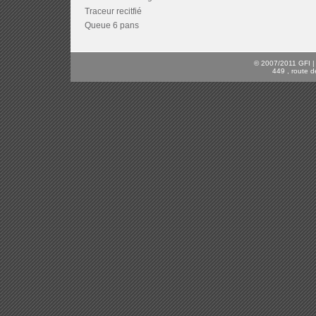
Traceur recitfié
Queue 6 pans
© 2007/2011 GFI | C
449 , route d