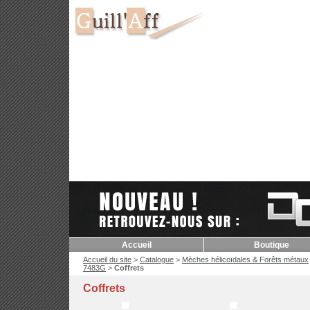
Accueil
Boutique
Accueil du site
>
Catalogue
>
Mèches hélicoïdales & Forêts métaux
7483G
>
Coffrets
Coffrets