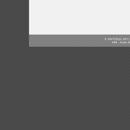
© 2007/2011 GFI | C
449 , route d