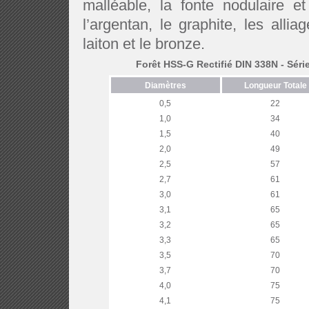
malléable, la fonte nodulaire et
l’argentan, le graphite, les all
laiton et le bronze.
Forêt HSS-G Rectifié DIN 338N - Séri
Diamètres
Longueur Totale
0,5
22
1,0
34
1,5
40
2,0
49
2,5
57
2,7
61
3,0
61
3,1
65
3,2
65
3,3
65
3,5
70
3,7
70
4,0
75
4,1
75