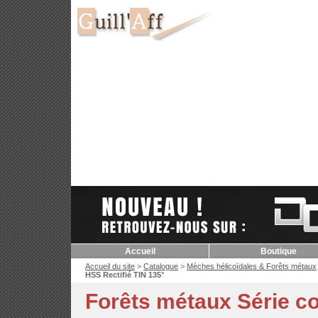
Accueil
Boutique
Accueil du site
>
Catalogue
>
Mèches hélicoïdales & Forêts métaux
HSS Rectifié TIN 135°
Forêts métaux Série c