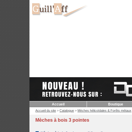
Accueil
Boutique
Accueil du site
>
Catalogue
>
Mèches hélicoïdales & Forêts métaux
Mèches à bois 3 pointes